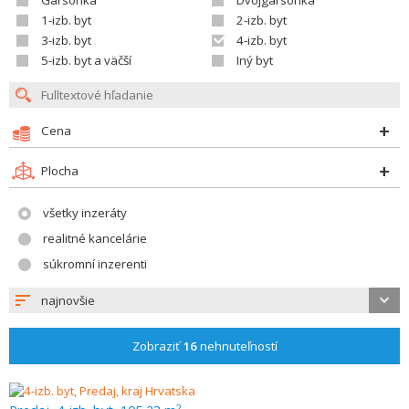
Garsónka
Dvojgarsónka
1-izb. byt
2-izb. byt
3-izb. byt
4-izb. byt
5-izb. byt a väčší
Iný byt
Cena
Plocha
všetky inzeráty
realitné kancelárie
súkromní inzerenti
najnovšie
Zobraziť
16
nehnuteľností
2