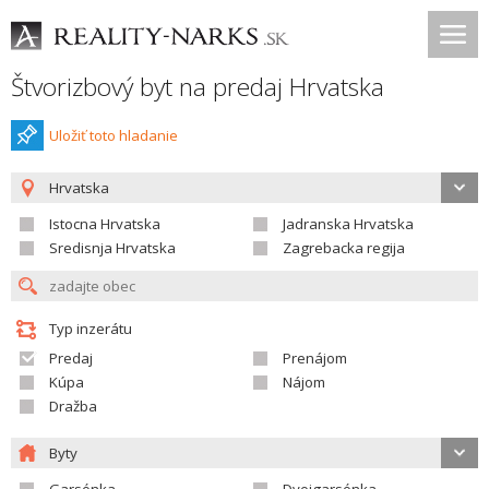
Štvorizbový byt na predaj Hrvatska
Uložiť toto hladanie
Hrvatska
Istocna Hrvatska
Jadranska Hrvatska
Sredisnja Hrvatska
Zagrebacka regija
Typ inzerátu
Predaj
Prenájom
Kúpa
Nájom
Dražba
Byty