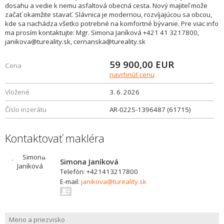
dosahu a vedie k nemu asfaltová obecná cesta. Nový majiteľ može
začať okamžite stavať. Slávnica je modernou, rozvíjajúcou sa obcou,
kde sa nachádza všetko potrebné na komfortné bývanie. Pre viac info
ma prosím kontaktujte: Mgr. Simona Janíková +421 41 3217800,
janikova@tureality.sk, cernanska@tureality.sk
59 900,00
EUR
Cena
navrhnúť cenu
Vložené
3. 6. 2026
Číslo inzerátu
AR-022S-1396487 (61715)
Kontaktovať makléra
Simona Janíková
Telefón: +421413217800
E-mail:
janikova@tureality.sk