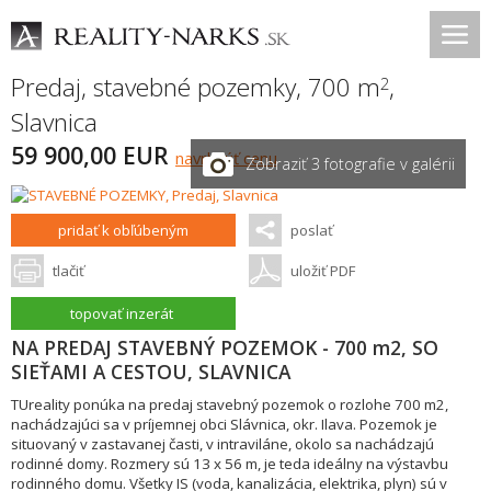
Predaj, stavebné pozemky, 700 m
,
2
Slavnica
59 900,00 EUR
navrhnúť cenu
Zobraziť 3 fotografie v galérii
pridať k obľúbeným
poslať
tlačiť
uložiť PDF
topovať inzerát
NA PREDAJ STAVEBNÝ POZEMOK - 700 m2, SO
SIEŤAMI A CESTOU, SLAVNICA
TUreality ponúka na predaj stavebný pozemok o rozlohe 700 m2,
nachádzajúci sa v príjemnej obci Slávnica, okr. Ilava. Pozemok je
situovaný v zastavanej časti, v intraviláne, okolo sa nachádzajú
rodinné domy. Rozmery sú 13 x 56 m, je teda ideálny na výstavbu
rodinného domu. Všetky IS (voda, kanalizácia, elektrika, plyn) sú v