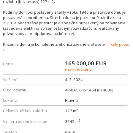
rozlohu (bez terasy) 127 m2.
Rodinný dom bol postavený z tehly v roku 1946 a prístavba domu je
postavená z porothermu. Strecha domu je po rekonštrukcií z roku
2011 a podstrešný priestor je dispozične pripravený na zobytnenie
(zavedená elektrina so samostatným rozvádzačom, realizovaný
prívod vody a predpríprava na kúrenie).
Prízemie domu je kompletne zrekonštruované vrátane el
...
celý popis
165 000,00
EUR
Cena
navrhnúť cenu
Vložené
4. 3. 2024
Číslo inzerátu
AR-0ACX-191454 (RT4636)
Lokalita
Hlavná
2
Celková úžitková plocha
127 m
2
Výmera pozemku celkom
3245 m
Telefón
nie je