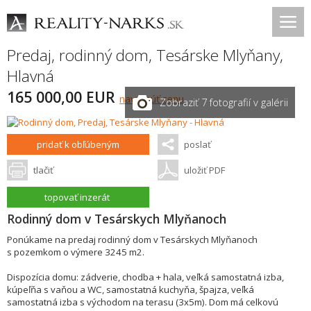
Predaj, rodinný dom,
Tesárske Mlyňany
,
Hlavná
165 000,00 EUR
navrhnúť cenu
Zobraziť 7 fotografií v galérii
pridať k obľúbeným
poslať
tlačiť
uložiť PDF
topovať inzerát
Rodinný dom v Tesárskych Mlyňanoch
Ponúkame na predaj rodinný dom v Tesárskych Mlyňanoch
s pozemkom o výmere 3245 m2.
Dispozícia domu: zádverie, chodba + hala, veľká samostatná izba,
kúpeľňa s vaňou a WC, samostatná kuchyňa, špajza, veľká
samostatná izba s východom na terasu (3x5m). Dom má celkovú