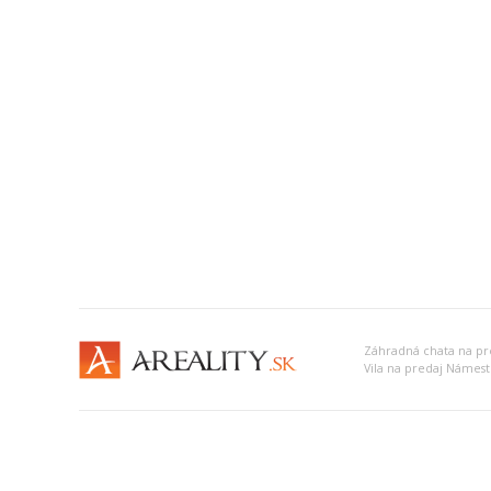
Záhradná chata na p
Vila na predaj Námes