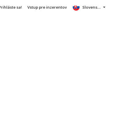
Prihláste sa!
Vstup pre inzerentov
Slovensky