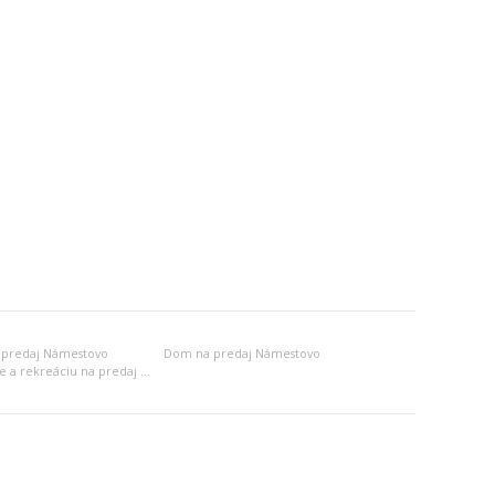
 predaj Námestovo
Dom na predaj Námestovo
Objekt na bývanie a rekreáciu na predaj Námestovo