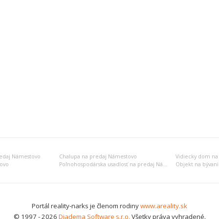
redaj Námestovo
Chalupa na predaj Námestovo
Vidiecky dom na
tovo
Poľnohospodárska usadlosť na predaj Námestovo
Portál reality-narks je členom rodiny
www.areality.sk
© 1997 - 2026
Diadema Software s.r.o.
Všetky práva vyhradené.