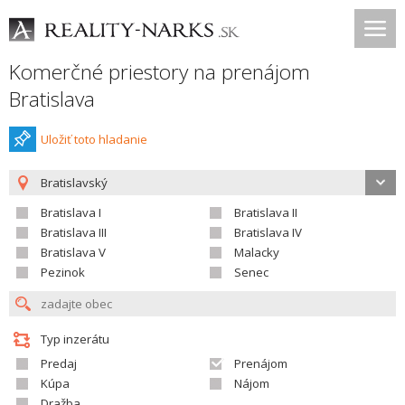
Komerčné priestory na prenájom
Bratislava
Uložiť toto hladanie
Bratislavský
Bratislava I
Bratislava II
Bratislava III
Bratislava IV
Bratislava V
Malacky
Pezinok
Senec
Typ inzerátu
Predaj
Prenájom
Kúpa
Nájom
Dražba