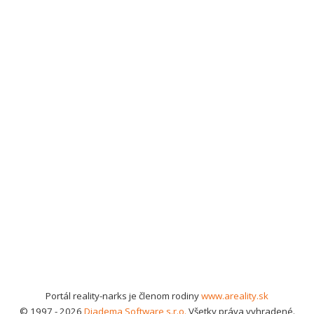
Portál reality-narks je členom rodiny
www.areality.sk
© 1997 - 2026
Diadema Software s.r.o.
Všetky práva vyhradené.