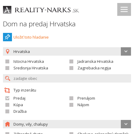
Dom na predaj Hrvatska
Uložiť toto hladanie
Hrvatska
Istocna Hrvatska
Jadranska Hrvatska
Sredisnja Hrvatska
Zagrebacka regija
Typ inzerátu
Predaj
Prenájom
Kúpa
Nájom
Dražba
Domy, vily, chalupy