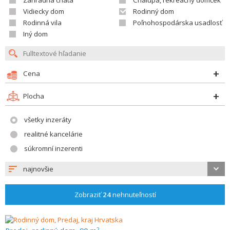
Záhradná chata
Chalupa, rekreačný domček
Vidiecky dom
Rodinný dom
Rodinná vila
Poľnohospodárska usadlosť
Iný dom
Cena
Plocha
všetky inzeráty
realitné kancelárie
súkromní inzerenti
najnovšie
Zobraziť
24
nehnuteľností
2