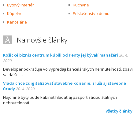
Bytový interiér
Kuchyne
Kúpeľne
Príslušenstvo domu
Kancelárie
Najnovšie články
Košické biznis centrum kúpili od Penty jej bývalí manažéri
20. 4.
2020
Developer pokračuje vo výpredaji kancelárskych nehnuteľností, zbavil
sa ďalšej
Vláda chce zdigitalizovať stavebné konanie, zruší aj stavebné
úrady
20. 4. 2020
Nájomné byty bude kabinet hľadať aj pasportizáciou štátnych
nehnuteľností
Všetky články