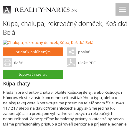
Kúpa, chalupa, rekreačný domček,
Košická
Belá
pridať k obľúbeným
poslať
tlačiť
uložiť PDF
topovať inzerát
Kúpa chaty
Hľadám pre klientov chatu v lokalite Košickej Belej, alebo Košických
Hámrov. Ak ste vlastníkom nehnuteľnosti takéhoto typu, alebo o
nejakej takej viete, kontaktujte ma prosím na telefónnom čísle 0948
117 217 alebo na david@romantickechalupy.sk Sme jediná RK
zaoberajúca sa predajom výhradne vidieckych a rekreačných
nehnuteľností. Zabezpečíme kompletný právny a katastrálny servis.
Máme profesionálny prístup a zároveň seriózne a príjemné jednanie.