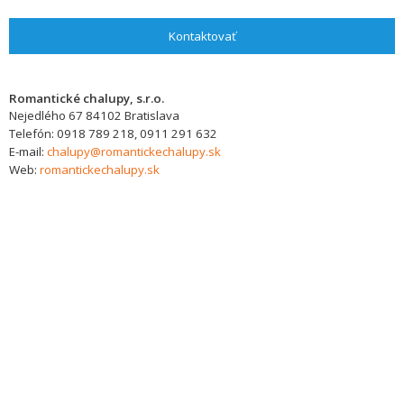
Kontaktovať
Romantické chalupy, s.r.o.
Nejedlého 67
84102
Bratislava
Telefón:
0918 789 218, 0911 291 632
E-mail:
chalupy@romantickechalupy.sk
Web:
romantickechalupy.sk