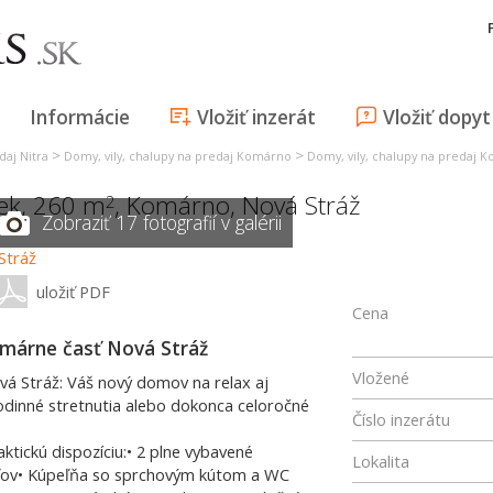
Informácie
Vložiť inzerát
Vložiť dopyt
>
>
daj Nitra
Domy, vily, chalupy na predaj Komárno
Domy, vily, chalupy na predaj 
ek, 260 m
,
Komárno
,
Nová Stráž
2
Zobraziť 17 fotografií v galérii
uložiť PDF
Cena
omárne časť Nová Stráž
Vložené
vá Stráž: Váš nový domov na relax aj
odinné stretnutia alebo dokonca celoročné
Číslo inzerátu
tickú dispozíciu:• 2 plne vybavené
Lokalita
teľov• Kúpeľňa so sprchovým kútom a WC