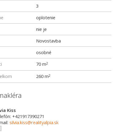
3
ne
oplotenie
nie je
Novostavba
osobné
i
70 m
2
elkom
260 m
2
makléra
lvia Kiss
lefón: +421917390271
mail:
silvia.kiss@realityalpia.sk