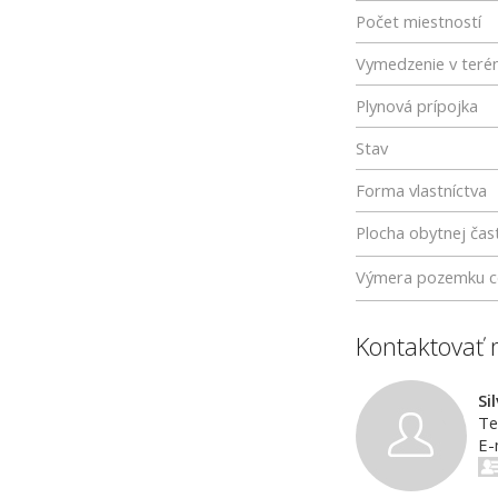
Počet miestností
Vymedzenie v teré
Plynová prípojka
Stav
Forma vlastníctva
Plocha obytnej čast
Výmera pozemku c
Kontaktovať 
Si
Te
E-