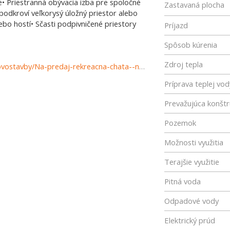
e• Priestranná obývacia izba pre spoločné
Zastavaná plocha
podkroví veľkorysý úložný priestor alebo
ebo hostí• Sčasti podpivničené priestory
Príjazd
Spôsob kúrenia
Zdroj tepla
https://www.reality-komarno.sk/predaj-domov-domy-novostavby/Na-predaj-rekreacna-chata--novostavba-v-Komarne-cast-Nova-Straz-37347/?utm_source=areality&utm_medium=xml&utm_term=37347&utm_content=dom&utm_campaign=portaly
Príprava teplej vod
Prevažujúca konštr
Pozemok
Možnosti využitia
Terajšie využitie
Pitná voda
Odpadové vody
Elektrický prúd