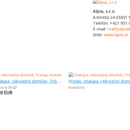
Alpia, s.r.o
A.Kmeťa 24
03601
Telefón:
+421 951 
E-mail:
realityalpia
Web:
www.alpia.sk
Predaj, chalupa, rekreačný domček, 516 m
ová Stráž
Komárno
00
EUR