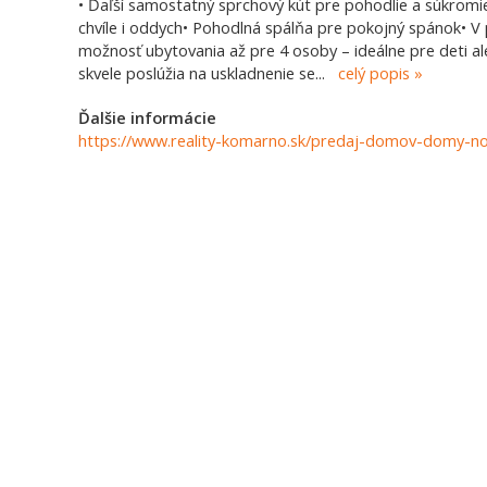
• Ďaľší samostatný sprchový kút pre pohodlie a súkromi
chvíle i oddych• Pohodlná spálňa pre pokojný spánok• V 
možnosť ubytovania až pre 4 osoby – ideálne pre deti al
skvele poslúžia na uskladnenie se
...
celý popis
Ďalšie informácie