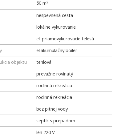
50 m
2
nespevnená cesta
lokálne vykurovanie
el. priamovykurovacie telesá
y
el.akumulačný boiler
ukcia objektu
tehlová
prevažne rovinatý
rodinná rekreácia
rodinná rekreácia
bez pitnej vody
septik s prepadom
len 220 V