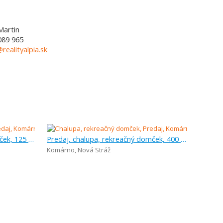
Martin
089 965
@realityalpia.sk
Predaj, chalupa, rekreačný domček, 125 m
Predaj, chalupa, rekreačný domček, 400 m
Komárno
,
Nová Stráž