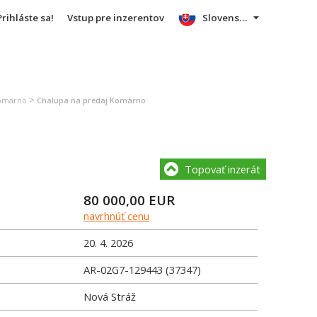
Prihláste sa!
Vstup pre inzerentov
Slovensky
>
Komárno
Chalupa na predaj Komárno
Topovať inzerát
80 000,00
EUR
navrhnúť cenu
20. 4. 2026
AR-02G7-129443 (37347)
Nová Stráž