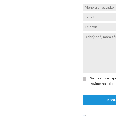
Súhlasím so s
Dbáme na ochran
Kont