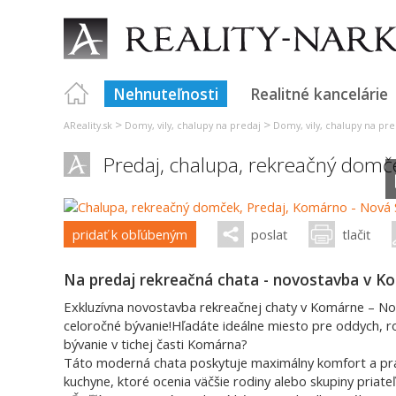
Nehnuteľnosti
Realitné kancelárie
>
>
AReality.sk
Domy, vily, chalupy na predaj
Domy, vily, chalupy na pre
Predaj, chalupa, rekreačný domč
pridať k obľúbeným
poslať
tlačiť
Na predaj rekreačná chata - novostavba v K
Exkluzívna novostavba rekreačnej chaty v Komárne – No
celoročné bývanie!Hľadáte ideálne miesto pre oddych, r
bývanie v tichej časti Komárna?
Táto moderná chata poskytuje maximálny komfort a prak
kuchyne, ktoré ocenia väčšie rodiny alebo skupiny pria