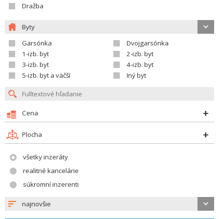
Dražba
Byty
Garsónka
Dvojgarsónka
1-izb. byt
2-izb. byt
3-izb. byt
4-izb. byt
5-izb. byt a väčší
Iný byt
Cena
Plocha
všetky inzeráty
realitné kancelárie
súkromní inzerenti
najnovšie