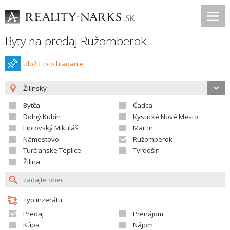
Byty na predaj Ružomberok
Uložiť toto hladanie
Žilinský
Bytča
Čadca
Dolný Kubín
Kysucké Nové Mesto
Liptovský Mikuláš
Martin
Námestovo
Ružomberok
Turčianske Teplice
Tvrdošín
Žilina
Typ inzerátu
Predaj
Prenájom
Kúpa
Nájom