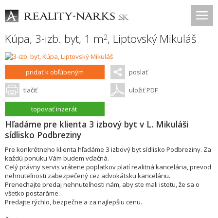
Kúpa, 3-izb. byt, 1 m
,
Liptovský Mikuláš
2
pridať k obľúbeným
poslať
tlačiť
uložiť PDF
topovať inzerát
Hľadáme pre klienta 3 izbový byt v L. Mikuláši
sídlisko Podbreziny
Pre konkrétneho klienta hľadáme 3 izbový byt sídlisko Podbreziny. Za
každú ponuku Vám budem vďačná.
Celý právny servis vrátene poplatkov platí realitná kancelária, prevod
nehnuteľnosti zabezpečený cez advokátsku kanceláriu.
Prenechajte predaj nehnuteľnosti nám, aby ste mali istotu, že sa o
všetko postaráme.
Predajte rýchlo, bezpečne a za najlepšiu cenu.