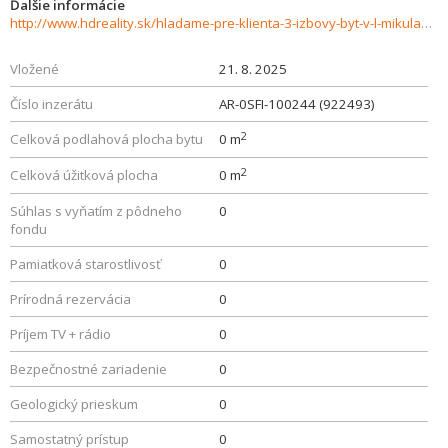
Ďalšie informácie
http://www.hdreality.sk/hladame-pre-klienta-3-izbovy-byt-v-l-mikulasi-sidlisko-podbreziny-926219
Vložené
21. 8. 2025
Číslo inzerátu
AR-0SFI-100244 (922493)
2
Celková podlahová plocha bytu
0 m
2
Celková úžitková plocha
0 m
Súhlas s vyňatím z pôdneho
0
fondu
Pamiatková starostlivosť
0
Prírodná rezervácia
0
Príjem TV + rádio
0
Bezpečnostné zariadenie
0
Geologický prieskum
0
Samostatný prístup
0