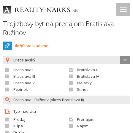
Trojizbový byt na prenájom Bratislava -
Ružinov
Uložiť toto hladanie
Bratislavský
Bratislava I
Bratislava II
Bratislava III
Bratislava IV
Bratislava V
Malacky
Pezinok
Senec
Typ inzerátu
Predaj
Prenájom
Kúpa
Nájom
Dražba