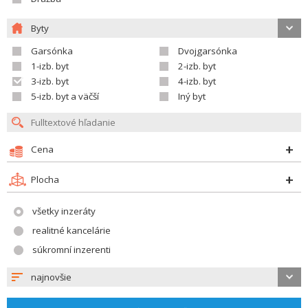
Byty
Garsónka
Dvojgarsónka
1-izb. byt
2-izb. byt
3-izb. byt
4-izb. byt
5-izb. byt a väčší
Iný byt
Cena
Plocha
všetky inzeráty
realitné kancelárie
súkromní inzerenti
najnovšie