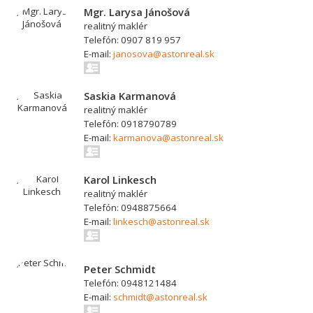
Mgr. Larysa Jánošová
realitný maklér
Telefón: 0907 819 957
E-mail:
janosova@astonreal.sk
Saskia Karmanová
realitný maklér
Telefón: 0918790789
E-mail:
karmanova@astonreal.sk
Karol Linkesch
realitný maklér
Telefón: 0948875664
E-mail:
linkesch@astonreal.sk
Peter Schmidt
Telefón: 0948121484
E-mail:
schmidt@astonreal.sk