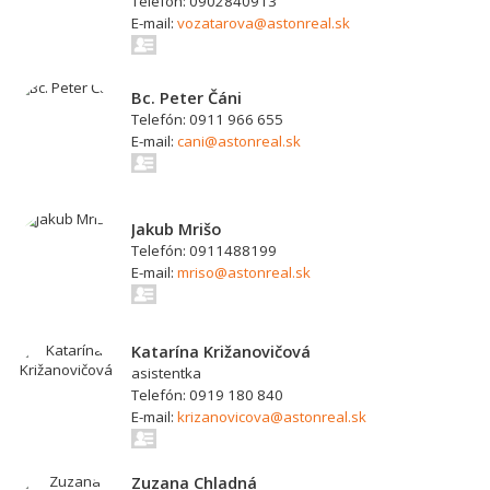
Telefón: 0902840913
E-mail:
vozatarova@astonreal.sk
Bc. Peter Čáni
Telefón: 0911 966 655
E-mail:
cani@astonreal.sk
Jakub Mrišo
Telefón: 0911488199
E-mail:
mriso@astonreal.sk
Katarína Križanovičová
asistentka
Telefón: 0919 180 840
E-mail:
krizanovicova@astonreal.sk
Zuzana Chladná