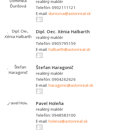
realitný maklér
Telefón: 0902111121
E-mail:
durisova@astonreal.sk
Dipl. Oec. Xénia Halbarth
realitný maklér
Telefón: 0905795159
E-mail:
halbarth@astonreal.sk
Štefan Haragonič
realitný maklér
Telefón: 0904262626
E-mail:
haragonic@astonreal.sk
Pavel Holeňa
realitný maklér
Telefón: 0948583100
E-mail:
holena@astonreal.sk