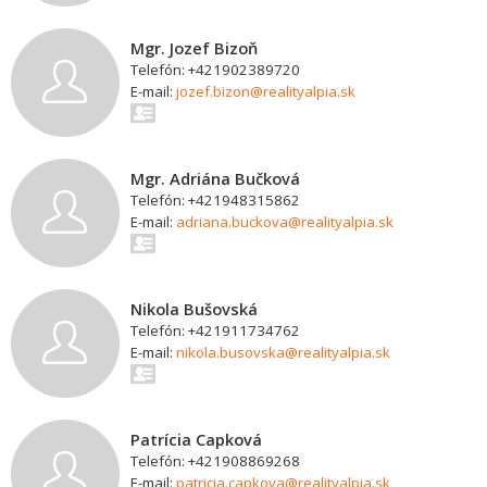
Mgr. Jozef Bizoň
Telefón: +421902389720
E-mail:
jozef.bizon@realityalpia.sk
Mgr. Adriána Bučková
Telefón: +421948315862
E-mail:
adriana.buckova@realityalpia.sk
Nikola Bušovská
Telefón: +421911734762
E-mail:
nikola.busovska@realityalpia.sk
Patrícia Capková
Telefón: +421908869268
E-mail:
patricia.capkova@realityalpia.sk