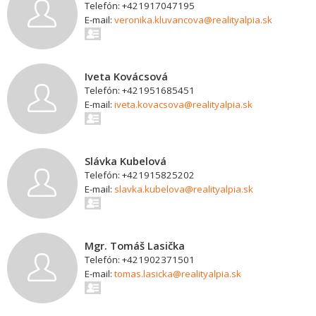
Telefón: +421917047195
E-mail:
veronika.kluvancova@realityalpia.sk
Iveta Kovácsová
Telefón: +421951685451
E-mail:
iveta.kovacsova@realityalpia.sk
Slávka Kubelová
Telefón: +421915825202
E-mail:
slavka.kubelova@realityalpia.sk
Mgr. Tomáš Lasička
Telefón: +421902371501
E-mail:
tomas.lasicka@realityalpia.sk