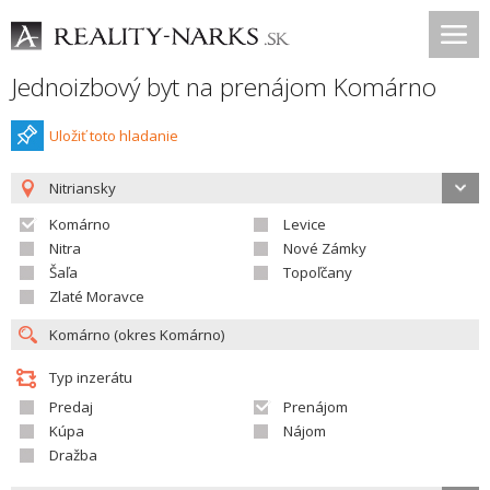
Jednoizbový byt na prenájom Komárno
Uložiť toto hladanie
Nitriansky
Komárno
Levice
Nitra
Nové Zámky
Šaľa
Topoľčany
Zlaté Moravce
Typ inzerátu
Predaj
Prenájom
Kúpa
Nájom
Dražba