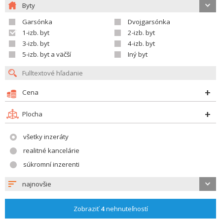
Byty
Garsónka
Dvojgarsónka
1-izb. byt
2-izb. byt
3-izb. byt
4-izb. byt
5-izb. byt a väčší
Iný byt
Cena
Plocha
všetky inzeráty
realitné kancelárie
súkromní inzerenti
najnovšie
Zobraziť
4
nehnuteľností