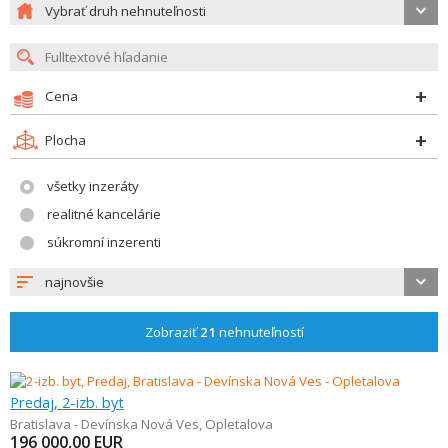
Vybrať druh nehnuteľnosti
Cena
Plocha
všetky inzeráty
realitné kancelárie
súkromní inzerenti
najnovšie
Zobraziť
21
nehnuteľností
Predaj, 2-izb. byt
Bratislava - Devínska Nová Ves
,
Opletalova
196 000,00
EUR