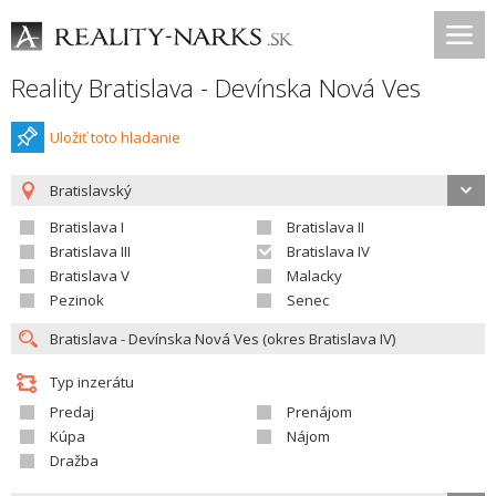
Reality Bratislava - Devínska Nová Ves
Uložiť toto hladanie
Bratislavský
Bratislava I
Bratislava II
Bratislava III
Bratislava IV
Bratislava V
Malacky
Pezinok
Senec
Typ inzerátu
Predaj
Prenájom
Kúpa
Nájom
Dražba