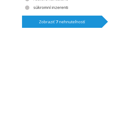
súkromní inzerenti
Zobraziť
7
nehnuteľností