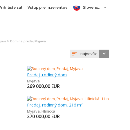
Prihláste sa!
Vstup pre inzerentov
Slovensky
>
java
Dom na predaj Myjava
najnovšie
Predaj, rodinný dom
Myjava
269 000,00
EUR
Predaj, rodinný dom, 216 m
2
Myjava
,
Hlinická
270 000,00
EUR