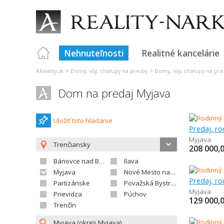
Nehnuteľnosti
Realitné kancelárie
>
>
AReality.sk
Domy, vily, chalupy na predaj
Domy, vily, chalupy na pre
Dom na predaj Myjava
Uložiť toto hladanie
Predaj, r
Myjava
Trenčiansky
208 000,
Bánovce nad Bebravou
Ilava
Myjava
Nové Mesto nad Váhom
Predaj, r
Partizánske
Považská Bystrica
Myjava
Prievidza
Púchov
129 000,
Trenčín