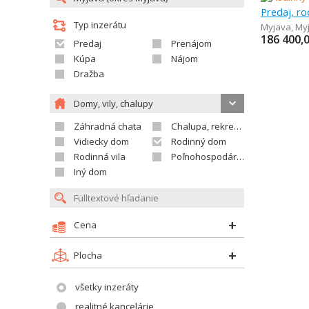
Predaj, r
Typ inzerátu
Myjava
,
My
186 400,
Predaj
Prenájom
Kúpa
Nájom
Dražba
Domy, vily, chalupy
Záhradná chata
Chalupa, rekreačný domček
Vidiecky dom
Rodinný dom
Rodinná vila
Poľnohospodárska usadlosť
Iný dom
Cena
Plocha
všetky inzeráty
realitné kancelárie