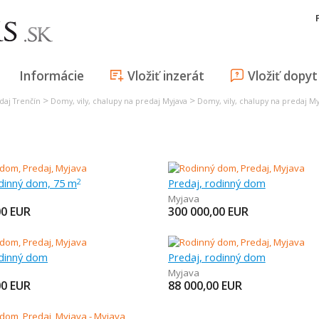
Informácie
Vložiť inzerát
Vložiť dopyt
>
>
daj Trenčín
Domy, vily, chalupy na predaj Myjava
Domy, vily, chalupy na predaj My
odinný dom, 75 m
Predaj, rodinný dom
2
Myjava
00
EUR
300 000,00
EUR
odinný dom
Predaj, rodinný dom
Myjava
00
EUR
88 000,00
EUR