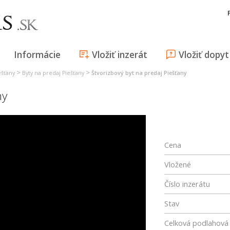
Informácie
Vložiť inzerát
Vložiť dopyt
>
>
ešťany
Byty na predaj Piešťany
Štvorizbový byt na predaj Piešťany
ny
Cena
Vložené
Číslo inzerátu
Stav
Celková podlahová