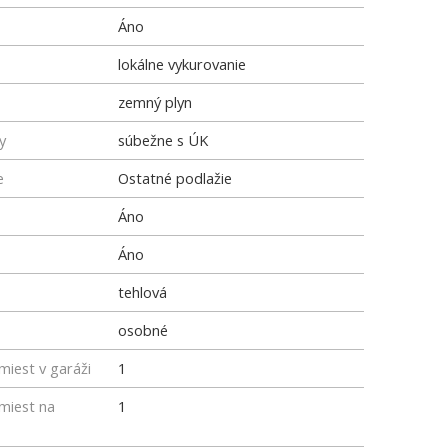
Áno
lokálne vykurovanie
zemný plyn
y
súbežne s ÚK
e
Ostatné podlažie
Áno
Áno
tehlová
osobné
miest v garáži
1
miest na
1