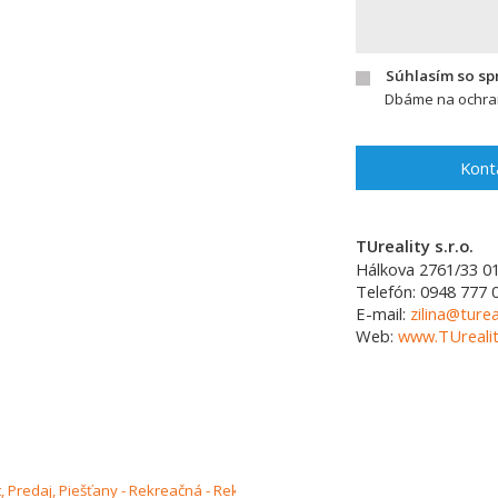
Súhlasím so s
Dbáme na ochran
Kont
TUreality s.r.o.
Hálkova 2761/33
0
Telefón:
0948 777 
E-mail:
zilina@turea
Web:
www.TUrealit