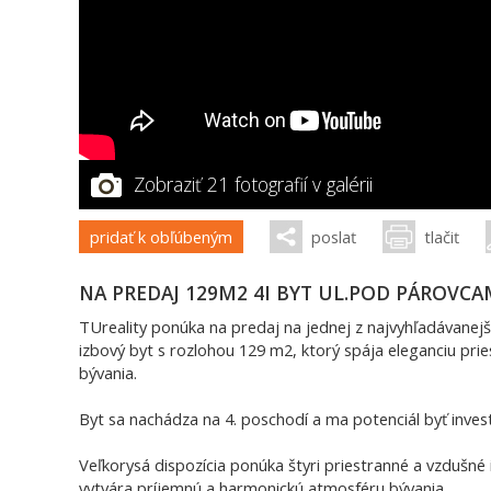
Zobraziť 21 fotografií v galérii
pridať k obľúbeným
poslať
tlačiť
NA PREDAJ 129M2 4I BYT UL.POD PÁROVCAM
TUreality ponúka na predaj na jednej z najvyhľadávanejš
izbový byt s rozlohou 129 m2, ktorý spája eleganciu pr
bývania.
Byt sa nachádza na 4. poschodí a ma potenciál byť inves
Veľkorysá dispozícia ponúka štyri priestranné a vzdušné
vytvára príjemnú a harmonickú atmosféru bývania.