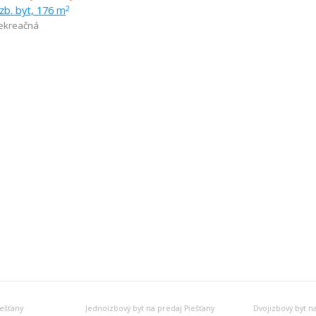
izb. byt, 176 m
2
ekreačná
ešťany
Jednoizbový byt na predaj Piešťany
Dvojizbový byt n