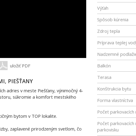
Výťah
Spôsob kúrenia
Zdroj tepla
Príprava teplej vod
Nadzemné podlaži
uložiť PDF
Balkón
Terasa
I, PIEŠŤANY
Konštrukcia bytu
ích adries v meste Piešťany, výnimočný 4-
iestoru, súkromie a komfort mestského
Forma vlastníctva
Počet parkovacích 
tičným bytom v TOP lokalite.
Počet parkovacích 
 izby, zaplavené prirodzeným svetlom, čo
parkovisku