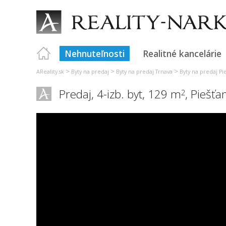
Nehnuteľnosti
Realitné kancelárie
>
>
>
AReality.sk
Byty na predaj
Byty na predaj Trnava
Byty na predaj Pi
Predaj, 4-izb. byt, 129 m
,
Piešťa
2