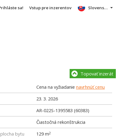
Prihláste sa!
Vstup pre inzerentov
Slovensky
Topovať inzerát
Cena na vyžiadanie
navrhnúť cenu
23. 3. 2026
AR-022S-1395583 (60383)
Čiastočná rekonštrukcia
 plocha bytu
129 m
2