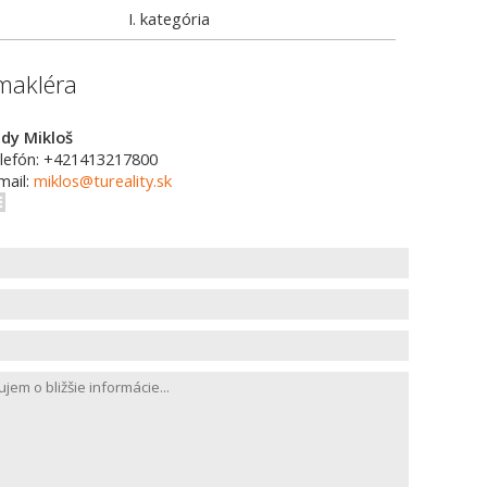
I. kategória
makléra
dy Mikloš
lefón: +421413217800
mail:
miklos@tureality.sk