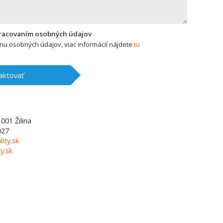
pracovaním osobných údajov
u osobných údajov, viac informácií nájdete
tu
aktovať
1001
Žilina
027
lity.sk
y.sk